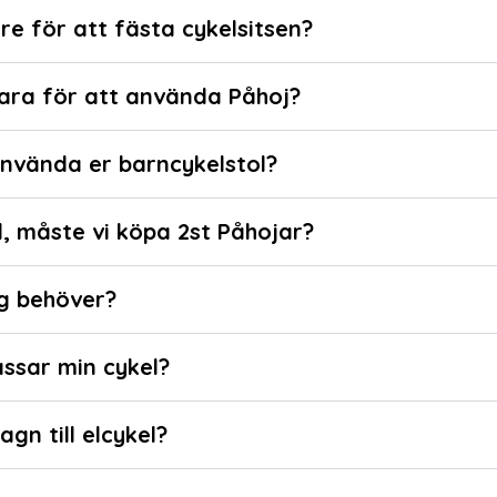
re för att fästa cykelsitsen?
ara för att använda Påhoj?
använda er barncykelstol?
l, måste vi köpa 2st Påhojar?
ag behöver?
ssar min cykel?
gn till elcykel?